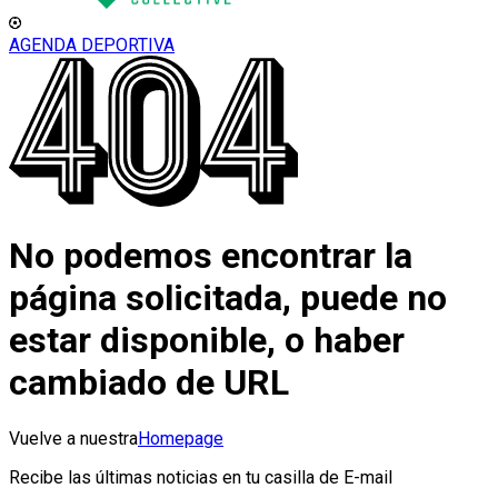
AGENDA DEPORTIVA
No podemos encontrar la
página solicitada, puede no
estar disponible, o haber
cambiado de URL
Vuelve a nuestra
Homepage
Recibe las últimas noticias en tu casilla de E-mail