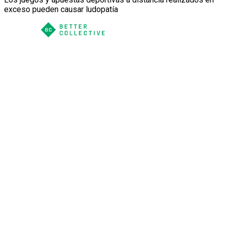
exceso pueden causar ludopatía