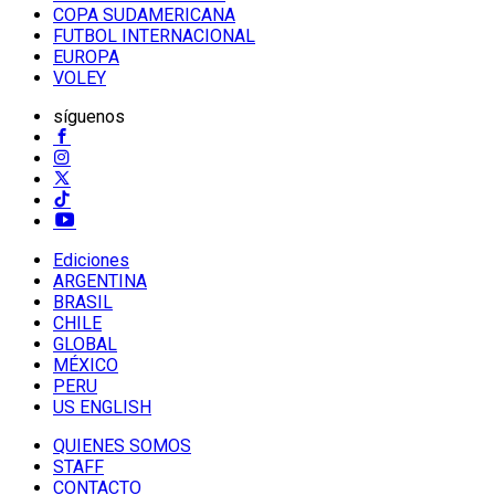
COPA SUDAMERICANA
FUTBOL INTERNACIONAL
EUROPA
VOLEY
síguenos
Ediciones
ARGENTINA
BRASIL
CHILE
GLOBAL
MÉXICO
PERU
US ENGLISH
QUIENES SOMOS
STAFF
CONTACTO