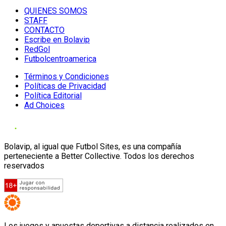
QUIENES SOMOS
STAFF
CONTACTO
Escribe en Bolavip
RedGol
Futbolcentroamerica
Términos y Condiciones
Políticas de Privacidad
Política Editorial
Ad Choices
Bolavip, al igual que Futbol Sites, es una compañía
perteneciente a Better Collective. Todos los derechos
reservados
Los juegos y apuestas deportivas a distancia realizados en