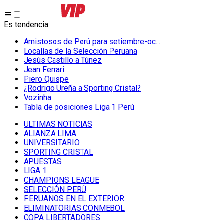
Es tendencia
:
Amistosos de Perú para setiembre-oc...
Localías de la Selección Peruana
Jesús Castillo a Túnez
Jean Ferrari
Piero Quispe
¿Rodrigo Ureña a Sporting Cristal?
Vozinha
Tabla de posiciones Liga 1 Perú
ULTIMAS NOTICIAS
ALIANZA LIMA
UNIVERSITARIO
SPORTING CRISTAL
APUESTAS
LIGA 1
CHAMPIONS LEAGUE
SELECCIÓN PERÚ
PERUANOS EN EL EXTERIOR
ELIMINATORIAS CONMEBOL
COPA LIBERTADORES