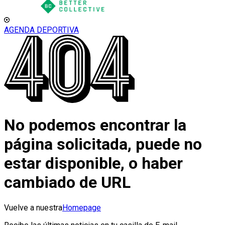
AGENDA DEPORTIVA
No podemos encontrar la
página solicitada, puede no
estar disponible, o haber
cambiado de URL
Vuelve a nuestra
Homepage