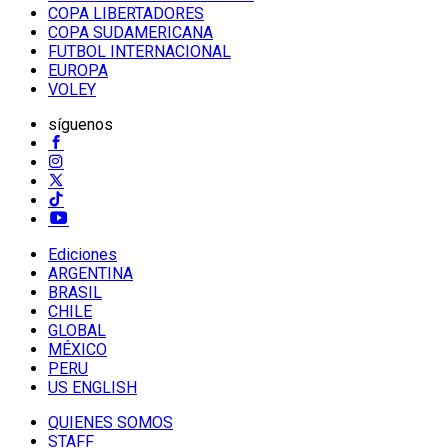
COPA LIBERTADORES
COPA SUDAMERICANA
FUTBOL INTERNACIONAL
EUROPA
VOLEY
síguenos
Ediciones
ARGENTINA
BRASIL
CHILE
GLOBAL
MÉXICO
PERU
US ENGLISH
QUIENES SOMOS
STAFF