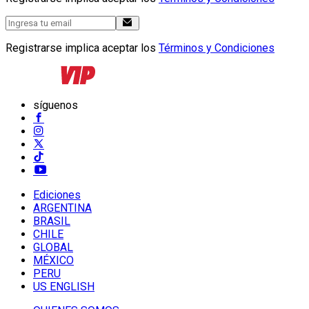
Registrarse implica aceptar los
Términos y Condiciones
síguenos
Ediciones
ARGENTINA
BRASIL
CHILE
GLOBAL
MÉXICO
PERU
US ENGLISH