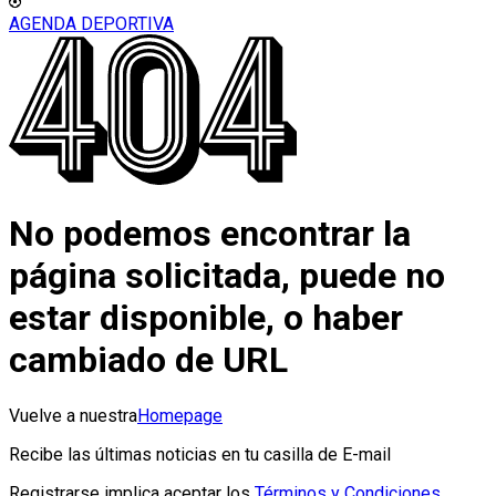
AGENDA DEPORTIVA
No podemos encontrar la
página solicitada, puede no
estar disponible, o haber
cambiado de URL
Vuelve a nuestra
Homepage
Recibe las últimas noticias en tu casilla de E-mail
Registrarse implica aceptar los
Términos y Condiciones