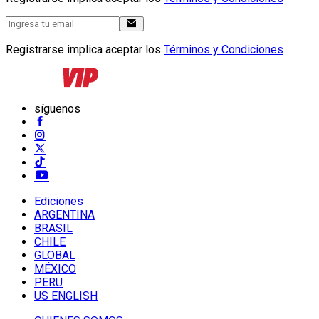
Registrarse implica aceptar los
Términos y Condiciones
síguenos
Ediciones
ARGENTINA
BRASIL
CHILE
GLOBAL
MÉXICO
PERU
US ENGLISH