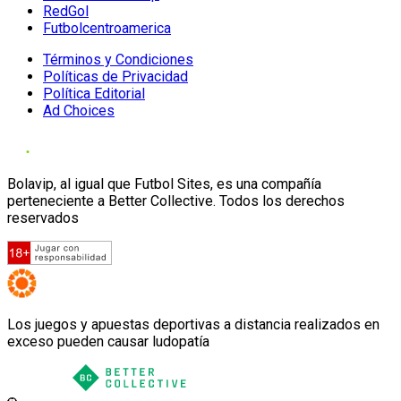
RedGol
Futbolcentroamerica
Términos y Condiciones
Políticas de Privacidad
Política Editorial
Ad Choices
Bolavip, al igual que Futbol Sites, es una compañía
perteneciente a Better Collective. Todos los derechos
reservados
Los juegos y apuestas deportivas a distancia realizados en
exceso pueden causar ludopatía