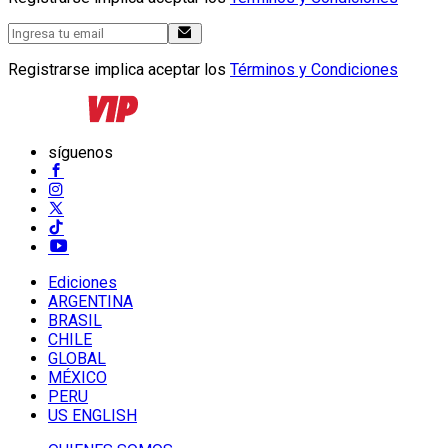
Registrarse implica aceptar los
Términos y Condiciones
síguenos
Ediciones
ARGENTINA
BRASIL
CHILE
GLOBAL
MÉXICO
PERU
US ENGLISH