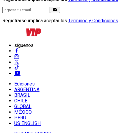
Registrarse implica aceptar los
Términos y Condiciones
síguenos
Ediciones
ARGENTINA
BRASIL
CHILE
GLOBAL
MÉXICO
PERU
US ENGLISH