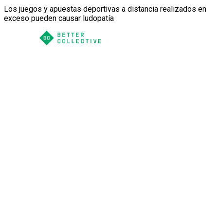
Los juegos y apuestas deportivas a distancia realizados en
exceso pueden causar ludopatía