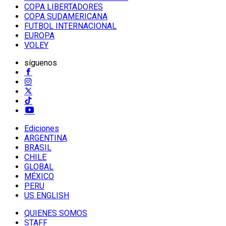
COPA LIBERTADORES
COPA SUDAMERICANA
FUTBOL INTERNACIONAL
EUROPA
VOLEY
síguenos
Ediciones
ARGENTINA
BRASIL
CHILE
GLOBAL
MÉXICO
PERU
US ENGLISH
QUIENES SOMOS
STAFF