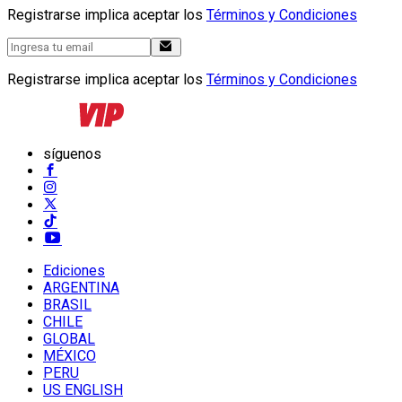
Registrarse implica aceptar los
Términos y Condiciones
Registrarse implica aceptar los
Términos y Condiciones
síguenos
Ediciones
ARGENTINA
BRASIL
CHILE
GLOBAL
MÉXICO
PERU
US ENGLISH