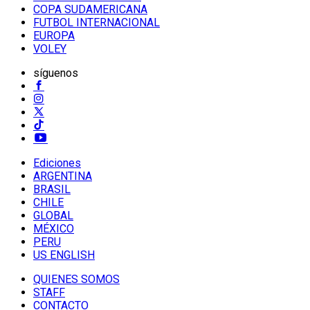
COPA SUDAMERICANA
FUTBOL INTERNACIONAL
EUROPA
VOLEY
síguenos
Ediciones
ARGENTINA
BRASIL
CHILE
GLOBAL
MÉXICO
PERU
US ENGLISH
QUIENES SOMOS
STAFF
CONTACTO