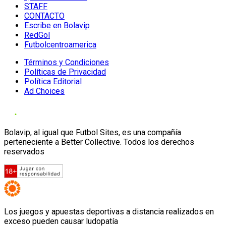
STAFF
CONTACTO
Escribe en Bolavip
RedGol
Futbolcentroamerica
Términos y Condiciones
Políticas de Privacidad
Política Editorial
Ad Choices
Bolavip, al igual que Futbol Sites, es una compañía
perteneciente a Better Collective. Todos los derechos
reservados
Los juegos y apuestas deportivas a distancia realizados en
exceso pueden causar ludopatía