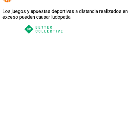
Los juegos y apuestas deportivas a distancia realizados en
exceso pueden causar ludopatía