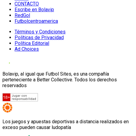
CONTACTO
Escribe en Bolavip
RedGol
Futbolcentroamerica
Términos y Condiciones
Políticas de Privacidad
Política Editorial
Ad Choices
Bolavip, al igual que Futbol Sites, es una compañía
perteneciente a Better Collective. Todos los derechos
reservados
Los juegos y apuestas deportivas a distancia realizados en
exceso pueden causar ludopatía