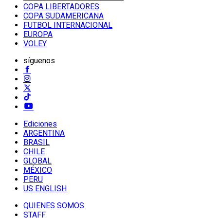
COPA LIBERTADORES
COPA SUDAMERICANA
FUTBOL INTERNACIONAL
EUROPA
VOLEY
síguenos
Ediciones
ARGENTINA
BRASIL
CHILE
GLOBAL
MÉXICO
PERU
US ENGLISH
QUIENES SOMOS
STAFF