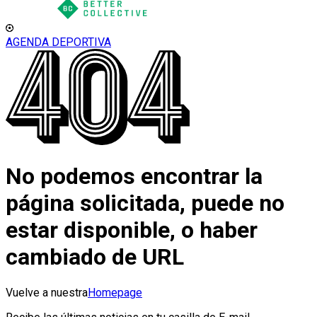
AGENDA DEPORTIVA
No podemos encontrar la
página solicitada, puede no
estar disponible, o haber
cambiado de URL
Vuelve a nuestra
Homepage