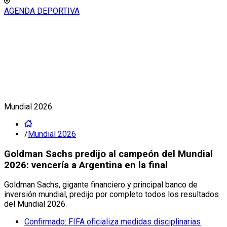
AGENDA DEPORTIVA
Mundial 2026
/
Mundial 2026
Goldman Sachs predijo al campeón del Mundial
2026: vencería a Argentina en la final
Goldman Sachs, gigante financiero y principal banco de
inversión mundial, predijo por completo todos los resultados
del Mundial 2026.
Confirmado: FIFA oficializa medidas disciplinarias