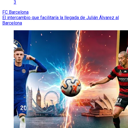
3
FC Barcelona
El intercambio que facilitaría la llegada de Julián Álvarez al
Barcelona