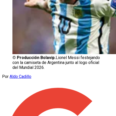
©
Producción Bolavip.
Lionel Messi festejando
con la camiseta de Argentina junto al logo oficial
del Mundial 2026.
Por
Aldo Cadillo