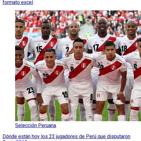
formato excel
Selección Peruana
Dónde están hoy los 23 jugadores de Perú que disputaron