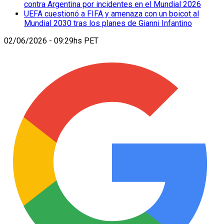
contra Argentina por incidentes en el Mundial 2026
UEFA cuestionó a FIFA y amenaza con un boicot al
Mundial 2030 tras los planes de Gianni Infantino
02/06/2026 - 09:29hs PET