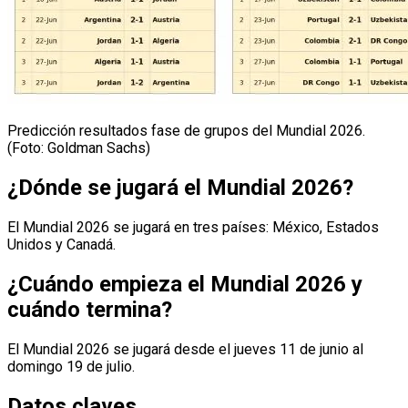
Predicción resultados fase de grupos del Mundial 2026.
(Foto: Goldman Sachs)
¿Dónde se jugará el Mundial 2026?
El Mundial 2026 se jugará en tres países: México, Estados
Unidos y Canadá.
¿Cuándo empieza el Mundial 2026 y
cuándo termina?
El Mundial 2026 se jugará desde el jueves 11 de junio al
domingo 19 de julio.
Datos claves