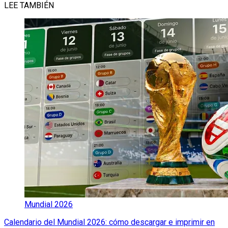
LEE TAMBIÉN
Mundial 2026
Calendario del Mundial 2026: cómo descargar e imprimir en