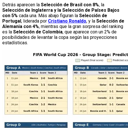
Detrás aparecen la
Selección de Brasil con 8%
, la
Selección de Inglaterra y la Selección de Países Bajos
con 5%
cada una. Más abajo figuran la
Selección de
Portugal
, liderada por
Cristiano Ronaldo
, y la
Selección de
Alemania con 4%
, mientras que la gran sorpresa del ranking
es la
Selección de Colombia
, que aparece con un 2% de
posibilidades de levantar la copa según las proyecciones
estadísticas.