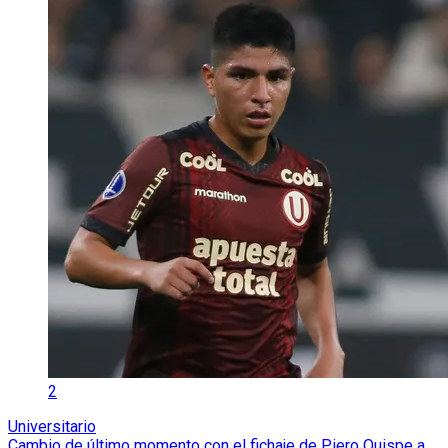
2
Universitario
Cambio de último momento con el fichaje de Piero Quispe a