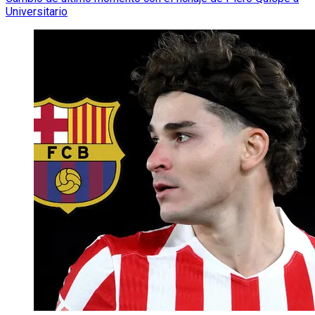
Universitario