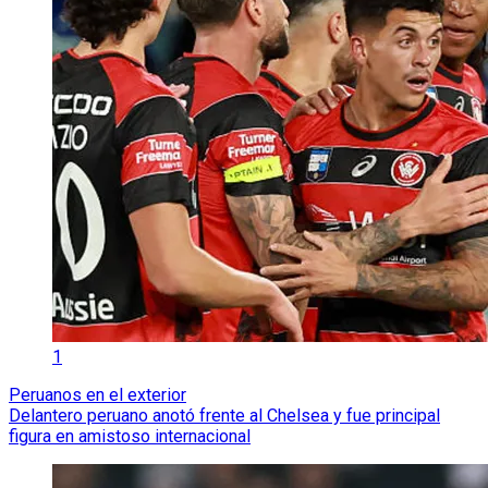
1
Peruanos en el exterior
Delantero peruano anotó frente al Chelsea y fue principal
figura en amistoso internacional