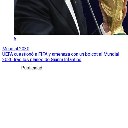
5
Mundial 2030
UEFA cuestionó a FIFA y amenaza con un boicot al Mundial
2030 tras los planes de Gianni Infantino
Publicidad