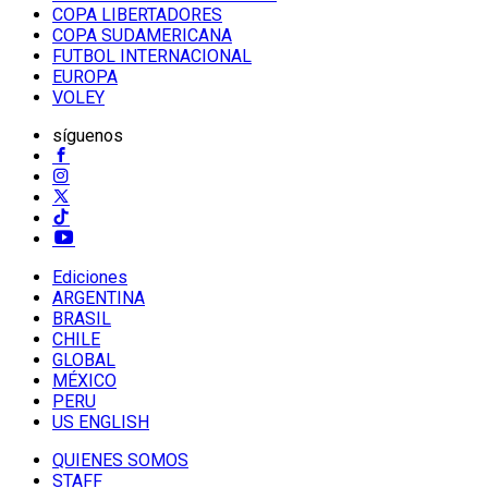
COPA LIBERTADORES
COPA SUDAMERICANA
FUTBOL INTERNACIONAL
EUROPA
VOLEY
síguenos
Ediciones
ARGENTINA
BRASIL
CHILE
GLOBAL
MÉXICO
PERU
US ENGLISH
QUIENES SOMOS
STAFF