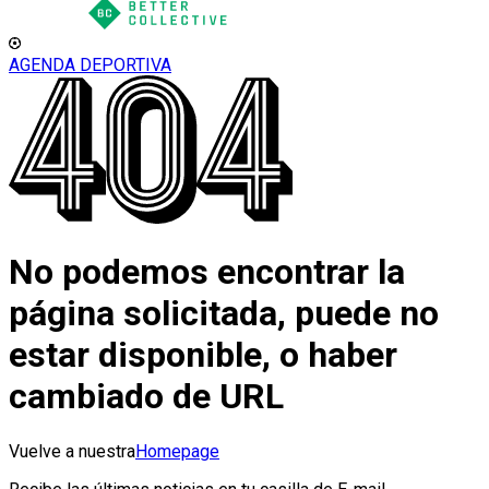
AGENDA DEPORTIVA
No podemos encontrar la
página solicitada, puede no
estar disponible, o haber
cambiado de URL
Vuelve a nuestra
Homepage