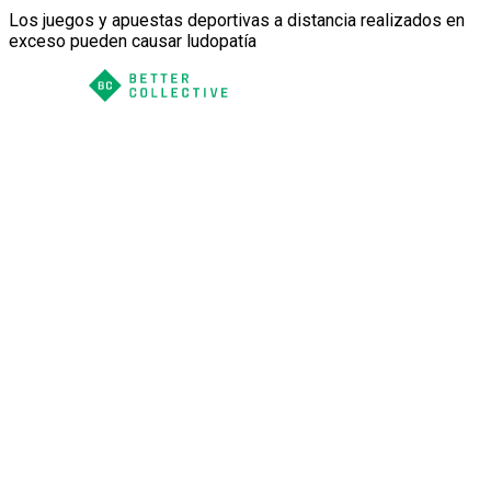
Los juegos y apuestas deportivas a distancia realizados en
exceso pueden causar ludopatía