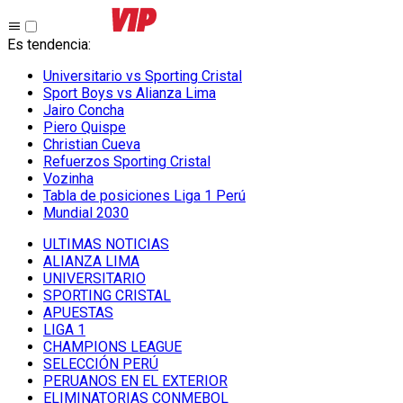
Es tendencia
:
Universitario vs Sporting Cristal
Sport Boys vs Alianza Lima
Jairo Concha
Piero Quispe
Christian Cueva
Refuerzos Sporting Cristal
Vozinha
Tabla de posiciones Liga 1 Perú
Mundial 2030
ULTIMAS NOTICIAS
ALIANZA LIMA
UNIVERSITARIO
SPORTING CRISTAL
APUESTAS
LIGA 1
CHAMPIONS LEAGUE
SELECCIÓN PERÚ
PERUANOS EN EL EXTERIOR
ELIMINATORIAS CONMEBOL