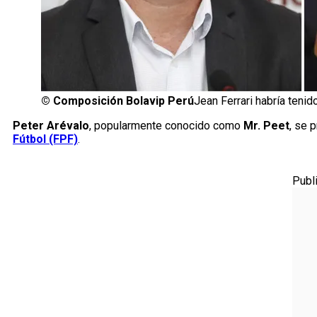
©
Composición Bolavip Perú
Jean Ferrari habría teni
Peter Arévalo
, popularmente conocido como
Mr. Peet
, se 
Fútbol (FPF)
.
Publ