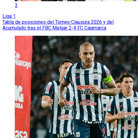
3
Liga 1
Tabla de posiciones del Torneo Clausura 2026 y del
Acumulado tras el FBC Melgar 2-4 FC Cajamarca