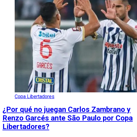
Copa Libertadores
¿Por qué no juegan Carlos Zambrano y
Renzo Garcés ante São Paulo por Copa
Libertadores?