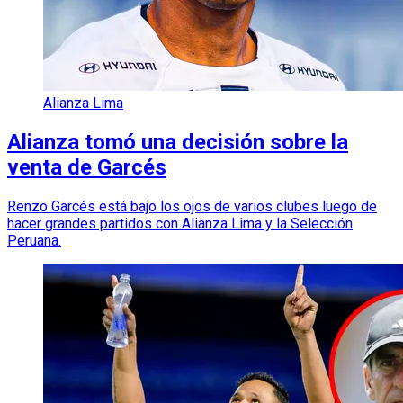
Alianza Lima
Alianza tomó una decisión sobre la
venta de Garcés
Renzo Garcés está bajo los ojos de varios clubes luego de
hacer grandes partidos con Alianza Lima y la Selección
Peruana.