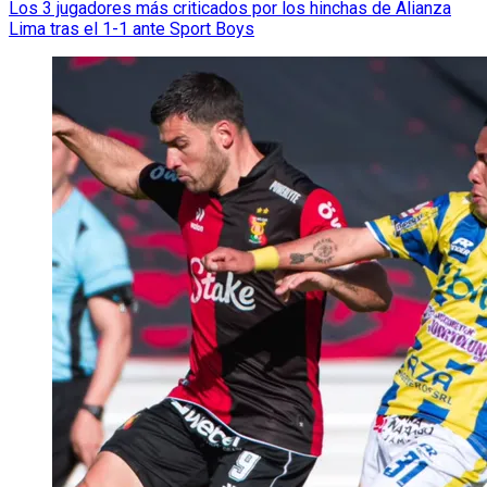
Los 3 jugadores más criticados por los hinchas de Alianza
Lima tras el 1-1 ante Sport Boys