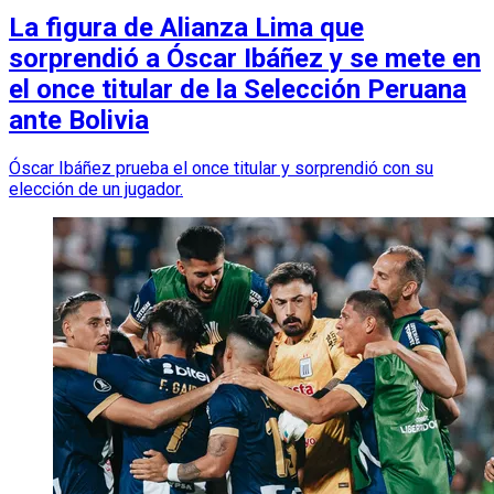
La figura de Alianza Lima que
sorprendió a Óscar Ibáñez y se mete en
el once titular de la Selección Peruana
ante Bolivia
Óscar Ibáñez prueba el once titular y sorprendió con su
elección de un jugador.