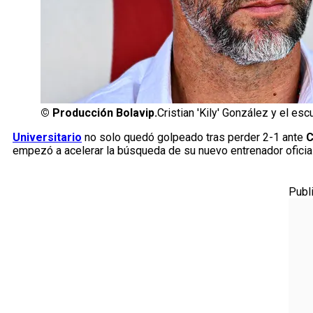
©
Producción Bolavip.
Cristian 'Kily' González y el esc
Universitario
no solo quedó golpeado tras perder 2-1 ante
C
empezó a acelerar la búsqueda de su nuevo entrenador oficial
Publ