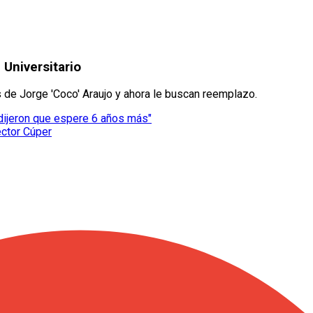
 Universitario
s de Jorge 'Coco' Araujo y ahora le buscan reemplazo.
 dijeron que espere 6 años más"
éctor Cúper