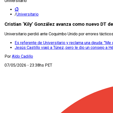
Universitario
/
Universitario
Cristian ‘Kily’ González avanza como nuevo DT de
Universitario perdió ante Coquimbo Unido por errores táctico
Es referente de Universitario y reclama una deuda: "Me
Jesús Castillo viajó a Túnez, pero le dio un consejo a H
Por
Aldo Cadillo
07/05/2026 - 23:38hs PET