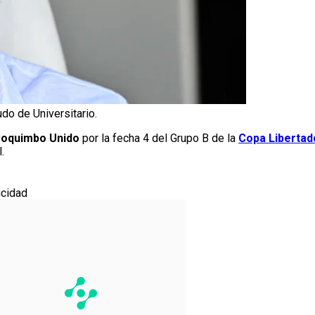
udo de Universitario.
oquimbo Unido
por la fecha 4 del Grupo B de la
Copa Libertad
.
icidad