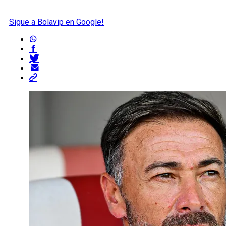
Sigue a Bolavip en Google!