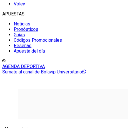
Voley
APUESTAS
Noticias
Pronósticos
Guías
Códigos Promocionales
Reseñas
Apuesta del día
AGENDA DEPORTIVA
Sumate al canal de Bolavip Universitario