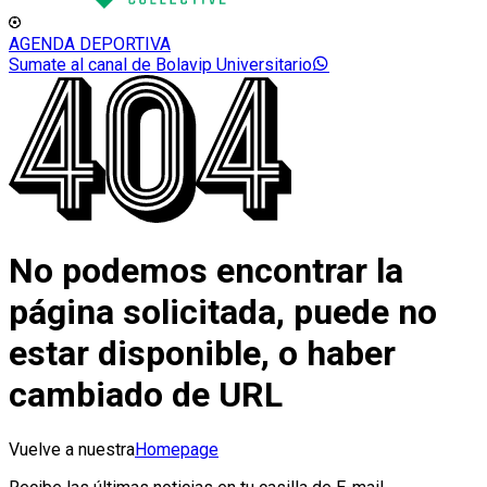
AGENDA DEPORTIVA
Sumate al canal de Bolavip Universitario
No podemos encontrar la
página solicitada, puede no
estar disponible, o haber
cambiado de URL
Vuelve a nuestra
Homepage