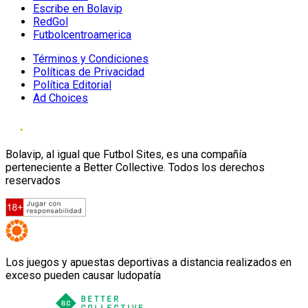
Escribe en Bolavip
RedGol
Futbolcentroamerica
Términos y Condiciones
Políticas de Privacidad
Política Editorial
Ad Choices
Bolavip, al igual que Futbol Sites, es una compañía
perteneciente a Better Collective. Todos los derechos
reservados
Los juegos y apuestas deportivas a distancia realizados en
exceso pueden causar ludopatía