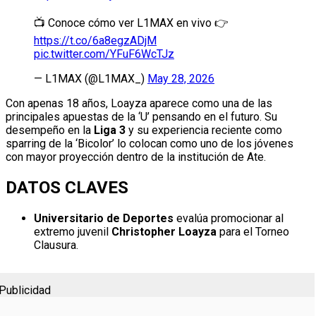
📺 Conoce cómo ver L1MAX en vivo 👉
https://t.co/6a8egzADjM
pic.twitter.com/YFuF6WcTJz
— L1MAX (@L1MAX_)
May 28, 2026
Con apenas 18 años, Loayza aparece como una de las
principales apuestas de la ‘U’ pensando en el futuro. Su
desempeño en la
Liga 3
y su experiencia reciente como
sparring de la ‘Bicolor’ lo colocan como uno de los jóvenes
con mayor proyección dentro de la institución de Ate.
DATOS CLAVES
Universitario de Deportes
evalúa promocionar al
extremo juvenil
Christopher Loayza
para el Torneo
Clausura.
Publicidad