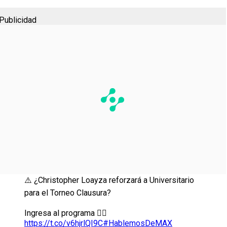
Publicidad
⚠️ ¿Christopher Loayza reforzará a Universitario
para el Torneo Clausura?
Ingresa al programa 👉🏽
https://t.co/v6hjrlQI9C
#HablemosDeMAX