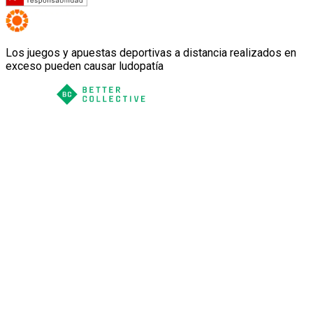
Los juegos y apuestas deportivas a distancia realizados en
exceso pueden causar ludopatía