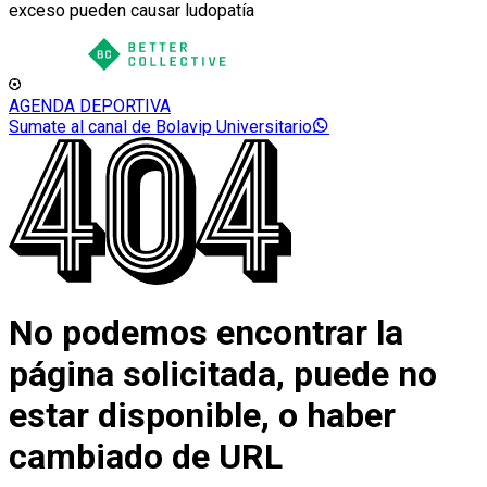
exceso pueden causar ludopatía
AGENDA DEPORTIVA
Sumate al canal de Bolavip Universitario
No podemos encontrar la
página solicitada, puede no
estar disponible, o haber
cambiado de URL