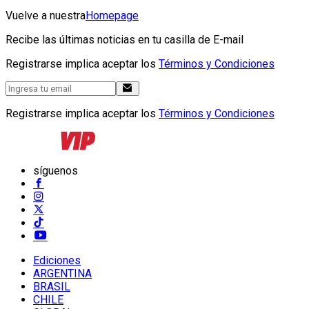
Vuelve a nuestra
Homepage
Recibe las últimas noticias en tu casilla de E-mail
Registrarse implica aceptar los
Términos y Condiciones
Registrarse implica aceptar los
Términos y Condiciones
síguenos
Ediciones
ARGENTINA
BRASIL
CHILE