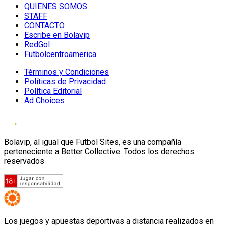
QUIENES SOMOS
STAFF
CONTACTO
Escribe en Bolavip
RedGol
Futbolcentroamerica
Términos y Condiciones
Políticas de Privacidad
Política Editorial
Ad Choices
Bolavip, al igual que Futbol Sites, es una compañía
perteneciente a Better Collective. Todos los derechos
reservados
Los juegos y apuestas deportivas a distancia realizados en