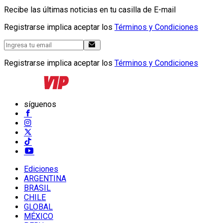
Recibe las últimas noticias en tu casilla de E-mail
Registrarse implica aceptar los
Términos y Condiciones
Registrarse implica aceptar los
Términos y Condiciones
síguenos
Ediciones
ARGENTINA
BRASIL
CHILE
GLOBAL
MÉXICO