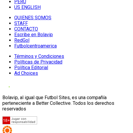
PERU
US ENGLISH
QUIENES SOMOS
STAFF
CONTACTO
Escribe en Bolavip
RedGol
Futbolcentroamerica
Términos y Condiciones
Políticas de Privacidad
Política Editorial
Ad Choices
Bolavip, al igual que Futbol Sites, es una compañía
perteneciente a Better Collective. Todos los derechos
reservados