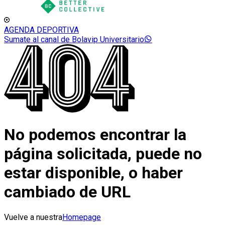
AGENDA DEPORTIVA
Sumate al canal de Bolavip Universitario
No podemos encontrar la
página solicitada, puede no
estar disponible, o haber
cambiado de URL
Vuelve a nuestra
Homepage