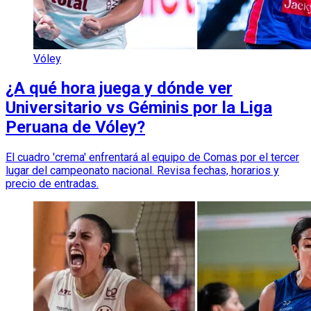
Vóley
¿A qué hora juega y dónde ver
Universitario vs Géminis por la Liga
Peruana de Vóley?
El cuadro 'crema' enfrentará al equipo de Comas por el tercer
lugar del campeonato nacional. Revisa fechas, horarios y
precio de entradas.