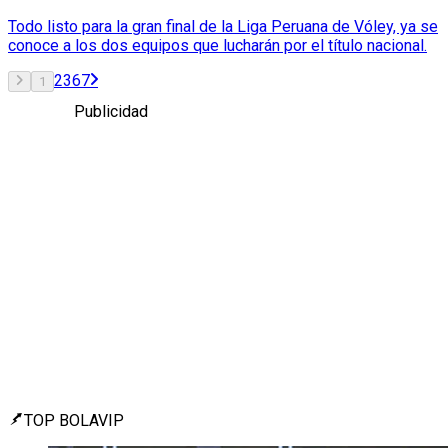
Todo listo para la gran final de la Liga Peruana de Vóley, ya se
conoce a los dos equipos que lucharán por el título nacional.
2
3
6
7
1
Publicidad
TOP BOLAVIP