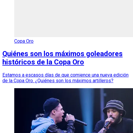
Copa Oro
Quiénes son los máximos goleadores
históricos de la Copa Oro
Estamos a escasos días de que comience una nueva edición
de la Copa Oro. ¿Quiénes son los máximos artilleros?