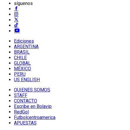
síguenos
Ediciones
ARGENTINA
BRASIL
CHILE
GLOBAL
MÉXICO
PERU
US ENGLISH
QUIENES SOMOS
STAFF
CONTACTO
Escribe en Bolavip
RedGol
Futbolcentroamerica
APUESTAS