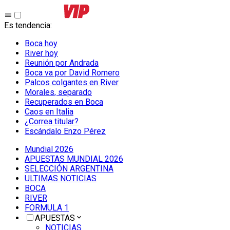
Es tendencia
:
Boca hoy
River hoy
Reunión por Andrada
Boca va por David Romero
Palcos colgantes en River
Morales, separado
Recuperados en Boca
Caos en Italia
¿Correa titular?
Escándalo Enzo Pérez
Mundial 2026
APUESTAS MUNDIAL 2026
SELECCIÓN ARGENTINA
ULTIMAS NOTICIAS
BOCA
RIVER
FORMULA 1
APUESTAS
NOTICIAS