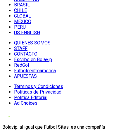
BRASIL
CHILE
GLOBAL
MÉXICO
PERU
US ENGLISH
QUIENES SOMOS
STAFF
CONTACTO
Escribe en Bolavip
RedGol
Futbolcentroamerica
APUESTAS
Términos y Condiciones
Políticas de Privacidad
Política Editorial
Ad Choices
Bolavip, al igual que Futbol Sites, es una compañía