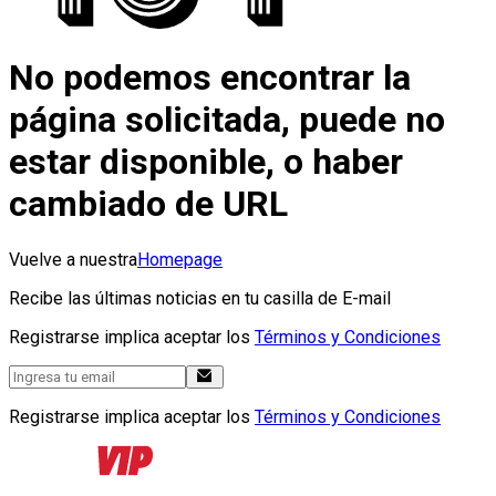
No podemos encontrar la
página solicitada, puede no
estar disponible, o haber
cambiado de URL
Vuelve a nuestra
Homepage
Recibe las últimas noticias en tu casilla de E-mail
Registrarse implica aceptar los
Términos y Condiciones
Registrarse implica aceptar los
Términos y Condiciones