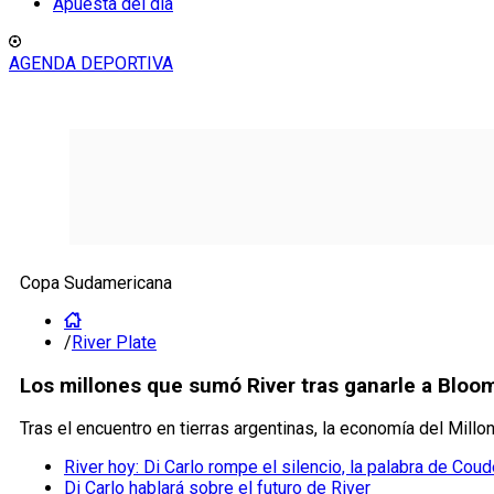
Apuesta del día
AGENDA DEPORTIVA
Copa Sudamericana
/
River Plate
Los millones que sumó River tras ganarle a Bloo
Tras el encuentro en tierras argentinas, la economía del Millon
River hoy: Di Carlo rompe el silencio, la palabra de Cou
Di Carlo hablará sobre el futuro de River