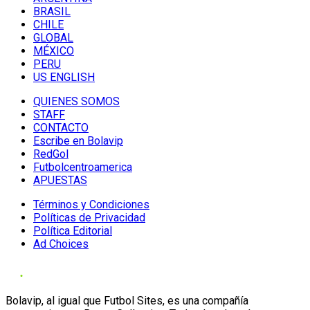
BRASIL
CHILE
GLOBAL
MÉXICO
PERU
US ENGLISH
QUIENES SOMOS
STAFF
CONTACTO
Escribe en Bolavip
RedGol
Futbolcentroamerica
APUESTAS
Términos y Condiciones
Políticas de Privacidad
Política Editorial
Ad Choices
Bolavip, al igual que Futbol Sites, es una compañía