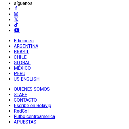
síguenos
Ediciones
ARGENTINA
BRASIL
CHILE
GLOBAL
MÉXICO
PERU
US ENGLISH
QUIENES SOMOS
STAFF
CONTACTO
Escribe en Bolavip
RedGol
Futbolcentroamerica
APUESTAS