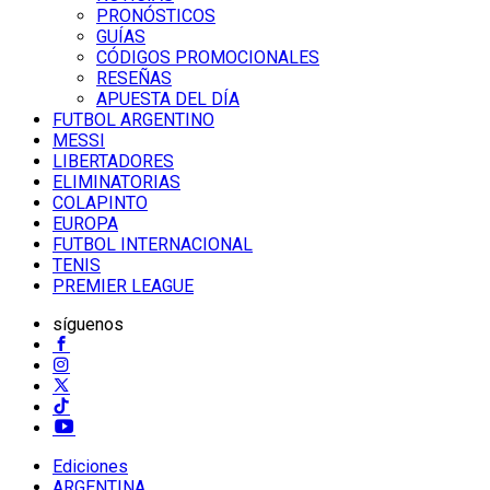
PRONÓSTICOS
GUÍAS
CÓDIGOS PROMOCIONALES
RESEÑAS
APUESTA DEL DÍA
FUTBOL ARGENTINO
MESSI
LIBERTADORES
ELIMINATORIAS
COLAPINTO
EUROPA
FUTBOL INTERNACIONAL
TENIS
PREMIER LEAGUE
síguenos
Ediciones
ARGENTINA