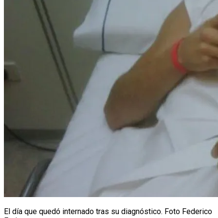
El día que quedó internado tras su diagnóstico. Foto Federico