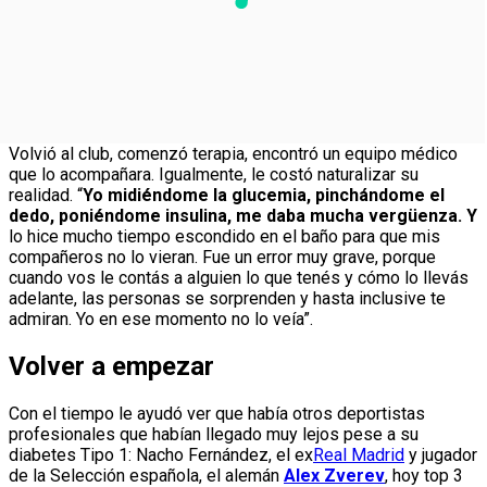
Volvió al club, comenzó terapia, encontró un equipo médico
que lo acompañara. Igualmente, le costó naturalizar su
realidad. “
Yo midiéndome la glucemia, pinchándome el
dedo, poniéndome insulina, me daba mucha vergüenza. Y
lo hice mucho tiempo escondido en el baño para que mis
compañeros no lo vieran. Fue un error muy grave, porque
cuando vos le contás a alguien lo que tenés y cómo lo llevás
adelante, las personas se sorprenden y hasta inclusive te
admiran. Yo en ese momento no lo veía”.
Volver a empezar
Con el tiempo le ayudó ver que había otros deportistas
profesionales que habían llegado muy lejos pese a su
diabetes Tipo 1: Nacho Fernández, el ex
Real Madrid
y jugador
de la Selección española, el alemán
Alex Zverev
, hoy top 3