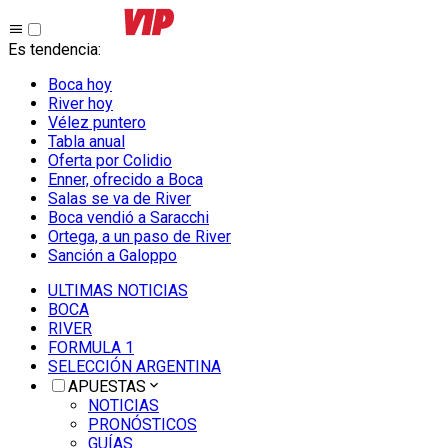
Es tendencia
:
Boca hoy
River hoy
Vélez puntero
Tabla anual
Oferta por Colidio
Enner, ofrecido a Boca
Salas se va de River
Boca vendió a Saracchi
Ortega, a un paso de River
Sanción a Galoppo
ULTIMAS NOTICIAS
BOCA
RIVER
FORMULA 1
SELECCIÓN ARGENTINA
APUESTAS
NOTICIAS
PRONÓSTICOS
GUÍAS