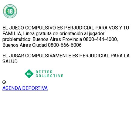
EL JUEGO COMPULSIVO ES PERJUDICIAL PARA VOS Y TU
FAMILIA, Línea gratuita de orientación al jugador
problemático: Buenos Aires Provincia 0800-444-4000,
Buenos Aires Ciudad 0800-666-6006
EL JUGAR COMPULSIVAMENTE ES PERJUDICIAL PARA LA
SALUD.
AGENDA DEPORTIVA