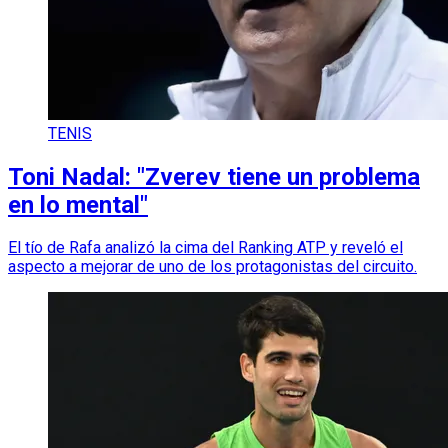
TENIS
Toni Nadal: "Zverev tiene un problema
en lo mental"
El tío de Rafa analizó la cima del Ranking ATP y reveló el
aspecto a mejorar de uno de los protagonistas del circuito.