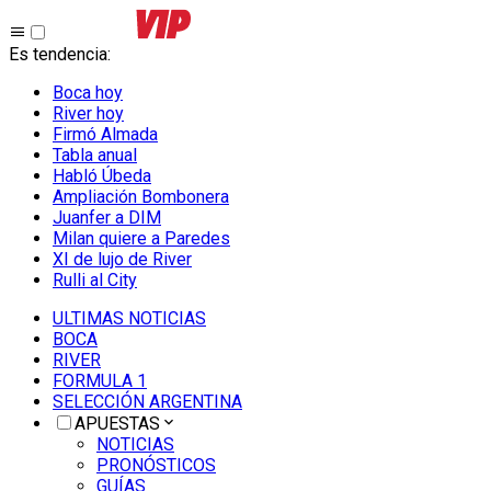
Es tendencia
:
Boca hoy
River hoy
Firmó Almada
Tabla anual
Habló Úbeda
Ampliación Bombonera
Juanfer a DIM
Milan quiere a Paredes
XI de lujo de River
Rulli al City
ULTIMAS NOTICIAS
BOCA
RIVER
FORMULA 1
SELECCIÓN ARGENTINA
APUESTAS
NOTICIAS
PRONÓSTICOS
GUÍAS