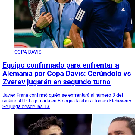
COPA DAVIS
Equipo confirmado para enfrentar a
Alemania por Copa Davis: Cerúndolo vs
Zverev jugarán en segundo turno
Javier Frana confirmó quién se enfrentará al número 3 del
ranking ATP. La jornada en Bologna la abrirá Tomás Etcheverry.
Se juega desde las 13.