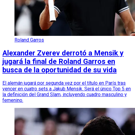
Roland Garros
Alexander Zverev derrotó a Mensik y
jugará la final de Roland Garros en
busca de la oportunidad de su vida
El alemán jugará por segunda vez por el título en París tras
vencer en cuatro sets a Jakub Mensik. Será el único Top 5 en
la definición del Grand Slam, incluyendo cuadro masculino y
femenino.