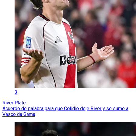
3
River Plate
Acuerdo de palabra para que Colidio deje River y se sume a
Vasco da Gama