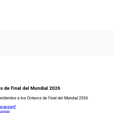
os de Final del Mundial 2026
ondientes a los Octavos de Final del Mundial 2026.
 avanzará"
undial