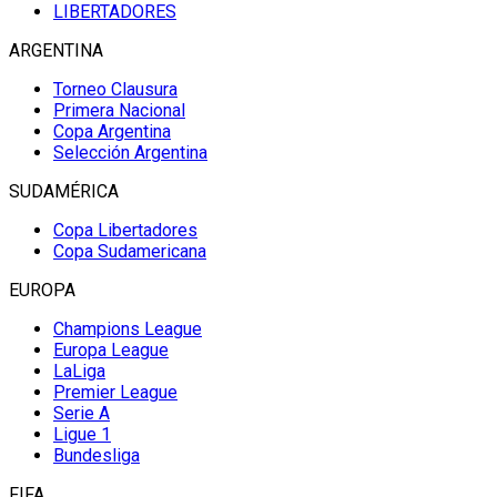
LIBERTADORES
ARGENTINA
Torneo Clausura
Primera Nacional
Copa Argentina
Selección Argentina
SUDAMÉRICA
Copa Libertadores
Copa Sudamericana
EUROPA
Champions League
Europa League
LaLiga
Premier League
Serie A
Ligue 1
Bundesliga
FIFA