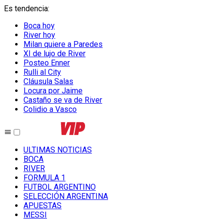
Es tendencia
:
Boca hoy
River hoy
Milan quiere a Paredes
XI de lujo de River
Posteo Enner
Rulli al City
Cláusula Salas
Locura por Jaime
Castaño se va de River
Colidio a Vasco
ULTIMAS NOTICIAS
BOCA
RIVER
FORMULA 1
FUTBOL ARGENTINO
SELECCIÓN ARGENTINA
APUESTAS
MESSI