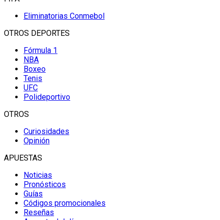
Eliminatorias Conmebol
OTROS DEPORTES
Fórmula 1
NBA
Boxeo
Tenis
UFC
Polideportivo
OTROS
Curiosidades
Opinión
APUESTAS
Noticias
Pronósticos
Guías
Códigos promocionales
Reseñas