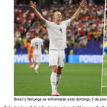
Brasil y Noruega se enfrentarán este domingo 5 de juli