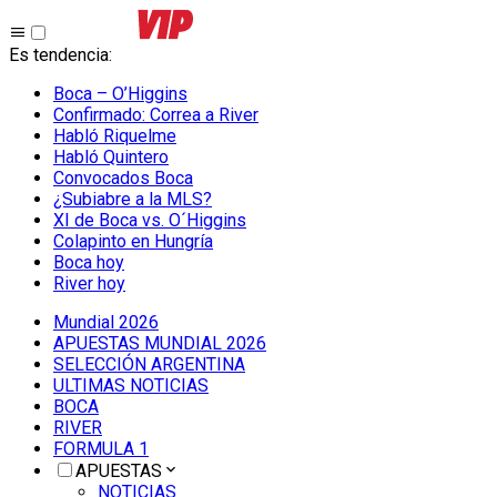
Es tendencia
:
Boca – O’Higgins
Confirmado: Correa a River
Habló Riquelme
Habló Quintero
Convocados Boca
¿Subiabre a la MLS?
XI de Boca vs. O´Higgins
Colapinto en Hungría
Boca hoy
River hoy
Mundial 2026
APUESTAS MUNDIAL 2026
SELECCIÓN ARGENTINA
ULTIMAS NOTICIAS
BOCA
RIVER
FORMULA 1
APUESTAS
NOTICIAS