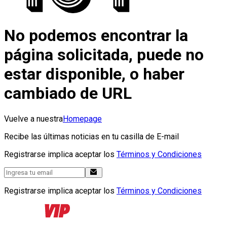
No podemos encontrar la
página solicitada, puede no
estar disponible, o haber
cambiado de URL
Vuelve a nuestra
Homepage
Recibe las últimas noticias en tu casilla de E-mail
Registrarse implica aceptar los
Términos y Condiciones
Registrarse implica aceptar los
Términos y Condiciones