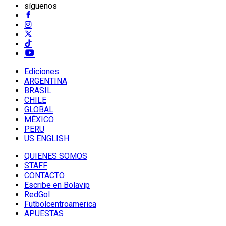
síguenos
Ediciones
ARGENTINA
BRASIL
CHILE
GLOBAL
MÉXICO
PERU
US ENGLISH
QUIENES SOMOS
STAFF
CONTACTO
Escribe en Bolavip
RedGol
Futbolcentroamerica
APUESTAS