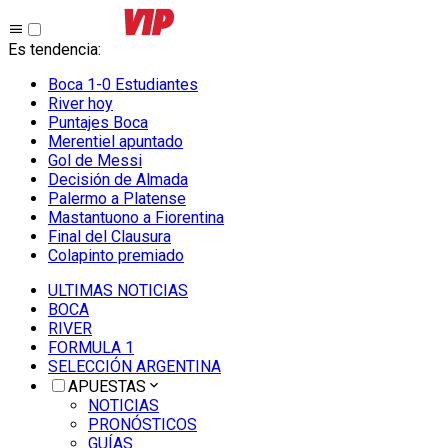
Es tendencia
:
Boca 1-0 Estudiantes
River hoy
Puntajes Boca
Merentiel apuntado
Gol de Messi
Decisión de Almada
Palermo a Platense
Mastantuono a Fiorentina
Final del Clausura
Colapinto premiado
ULTIMAS NOTICIAS
BOCA
RIVER
FORMULA 1
SELECCIÓN ARGENTINA
APUESTAS
NOTICIAS
PRONÓSTICOS
GUÍAS