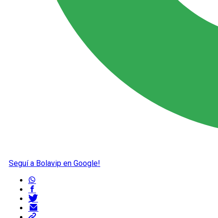
Seguí a Bolavip en Google!