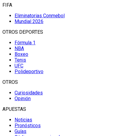
FIFA
Eliminatorias Conmebol
Mundial 2026
OTROS DEPORTES
Fórmula 1
NBA
Boxeo
Tenis
UFC
Polideportivo
OTROS
Curiosidades
Opinión
APUESTAS
Noticias
Pronósticos
Guías