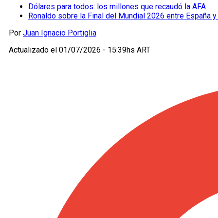
Dólares para todos: los millones que recaudó la AFA
Ronaldo sobre la Final del Mundial 2026 entre España y Ar
Por
Juan Ignacio Portiglia
Actualizado el
01/07/2026 - 15:39hs ART