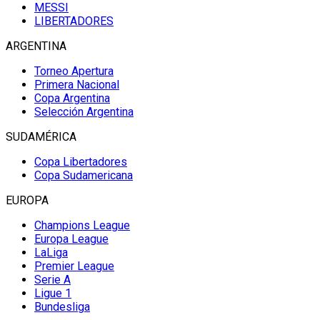
MESSI
LIBERTADORES
ARGENTINA
Torneo Apertura
Primera Nacional
Copa Argentina
Selección Argentina
SUDAMÉRICA
Copa Libertadores
Copa Sudamericana
EUROPA
Champions League
Europa League
LaLiga
Premier League
Serie A
Ligue 1
Bundesliga