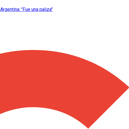
gentina: ''Fue una paliza''