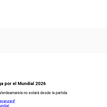
ga por el Mundial 2026
 Verdeamarela no estará desde la partida.
 avanzará"
undial