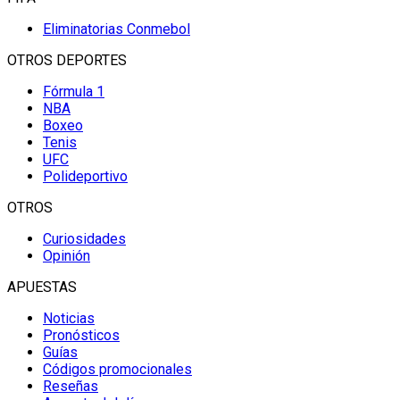
Eliminatorias Conmebol
OTROS DEPORTES
Fórmula 1
NBA
Boxeo
Tenis
UFC
Polideportivo
OTROS
Curiosidades
Opinión
APUESTAS
Noticias
Pronósticos
Guías
Códigos promocionales
Reseñas