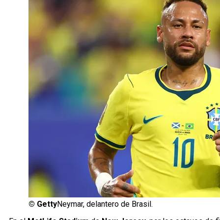
©
Getty
Neymar, delantero de Brasil.