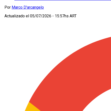
Por
Marco D'arcangelo
Actualizado el
05/07/2026 - 15:57hs ART