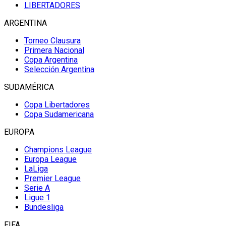
LIBERTADORES
ARGENTINA
Torneo Clausura
Primera Nacional
Copa Argentina
Selección Argentina
SUDAMÉRICA
Copa Libertadores
Copa Sudamericana
EUROPA
Champions League
Europa League
LaLiga
Premier League
Serie A
Ligue 1
Bundesliga
FIFA