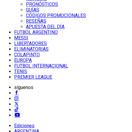
PRONÓSTICOS
GUÍAS
CÓDIGOS PROMOCIONALES
RESEÑAS
APUESTA DEL DÍA
FUTBOL ARGENTINO
MESSI
LIBERTADORES
ELIMINATORIAS
COLAPINTO
EUROPA
FUTBOL INTERNACIONAL
TENIS
PREMIER LEAGUE
síguenos
Ediciones
ARGENTINA