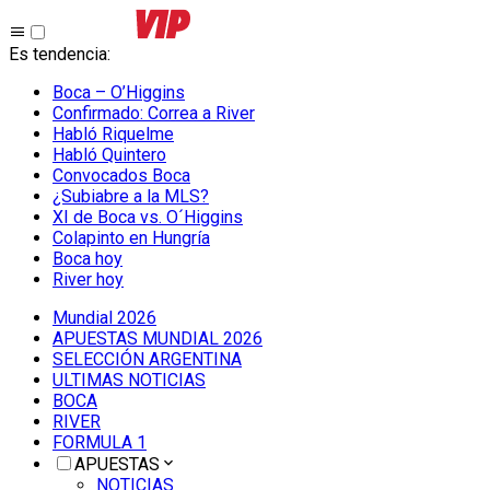
Es tendencia
:
Boca – O’Higgins
Confirmado: Correa a River
Habló Riquelme
Habló Quintero
Convocados Boca
¿Subiabre a la MLS?
XI de Boca vs. O´Higgins
Colapinto en Hungría
Boca hoy
River hoy
Mundial 2026
APUESTAS MUNDIAL 2026
SELECCIÓN ARGENTINA
ULTIMAS NOTICIAS
BOCA
RIVER
FORMULA 1
APUESTAS
NOTICIAS