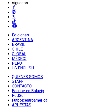
síguenos
Ediciones
ARGENTINA
BRASIL
CHILE
GLOBAL
MÉXICO
PERU
US ENGLISH
QUIENES SOMOS
STAFF
CONTACTO
Escribe en Bolavip
RedGol
Futbolcentroamerica
APUESTAS