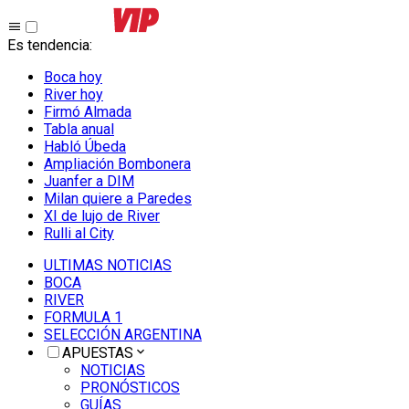
Es tendencia
:
Boca hoy
River hoy
Firmó Almada
Tabla anual
Habló Úbeda
Ampliación Bombonera
Juanfer a DIM
Milan quiere a Paredes
XI de lujo de River
Rulli al City
ULTIMAS NOTICIAS
BOCA
RIVER
FORMULA 1
SELECCIÓN ARGENTINA
APUESTAS
NOTICIAS
PRONÓSTICOS
GUÍAS