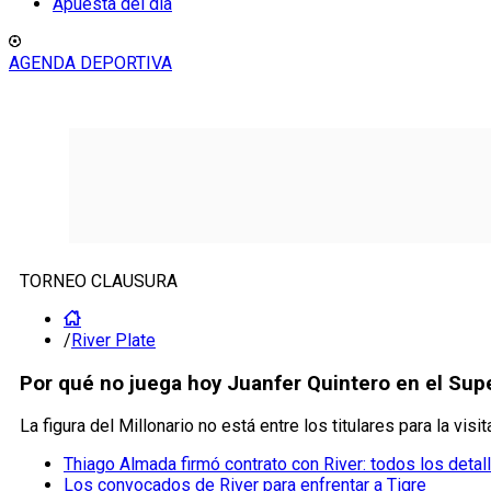
Apuesta del día
AGENDA DEPORTIVA
TORNEO CLAUSURA
/
River Plate
Por qué no juega hoy Juanfer Quintero en el Supe
La figura del Millonario no está entre los titulares para la vis
Thiago Almada firmó contrato con River: todos los detal
Los convocados de River para enfrentar a Tigre