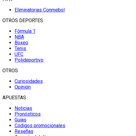
Eliminatorias Conmebol
OTROS DEPORTES
Fórmula 1
NBA
Boxeo
Tenis
UFC
Polideportivo
OTROS
Curiosidades
Opinión
APUESTAS
Noticias
Pronósticos
Guías
Códigos promocionales
Reseñas