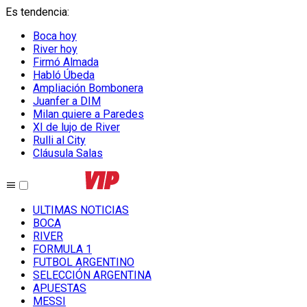
Es tendencia
:
Boca hoy
River hoy
Firmó Almada
Habló Úbeda
Ampliación Bombonera
Juanfer a DIM
Milan quiere a Paredes
XI de lujo de River
Rulli al City
Cláusula Salas
ULTIMAS NOTICIAS
BOCA
RIVER
FORMULA 1
FUTBOL ARGENTINO
SELECCIÓN ARGENTINA
APUESTAS
MESSI