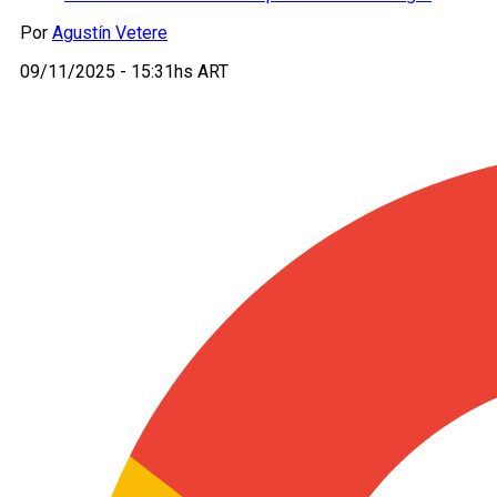
Por
Agustín Vetere
09/11/2025 - 15:31hs ART