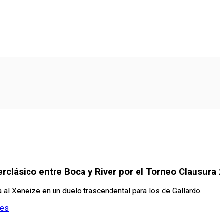
rclásico entre Boca y River por el Torneo Clausura
ita al Xeneize en un duelo trascendental para los de Gallardo.
les