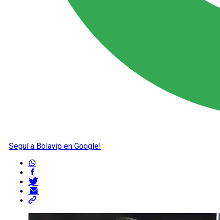
Seguí a Bolavip en Google!