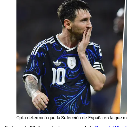
Opta determinó que la Selección de España es la que 