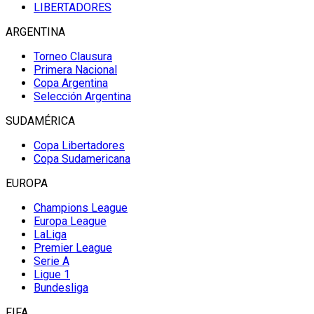
LIBERTADORES
ARGENTINA
Torneo Clausura
Primera Nacional
Copa Argentina
Selección Argentina
SUDAMÉRICA
Copa Libertadores
Copa Sudamericana
EUROPA
Champions League
Europa League
LaLiga
Premier League
Serie A
Ligue 1
Bundesliga
FIFA