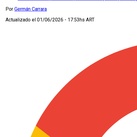
Por
Germán Carrara
Actualizado el
01/06/2026 - 17:53hs ART