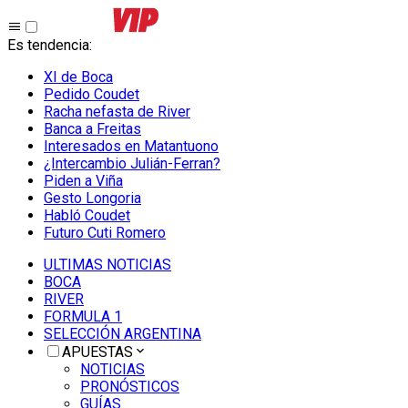
Es tendencia
:
XI de Boca
Pedido Coudet
Racha nefasta de River
Banca a Freitas
Interesados en Matantuono
¿Intercambio Julián-Ferran?
Piden a Viña
Gesto Longoria
Habló Coudet
Futuro Cuti Romero
ULTIMAS NOTICIAS
BOCA
RIVER
FORMULA 1
SELECCIÓN ARGENTINA
APUESTAS
NOTICIAS
PRONÓSTICOS
GUÍAS