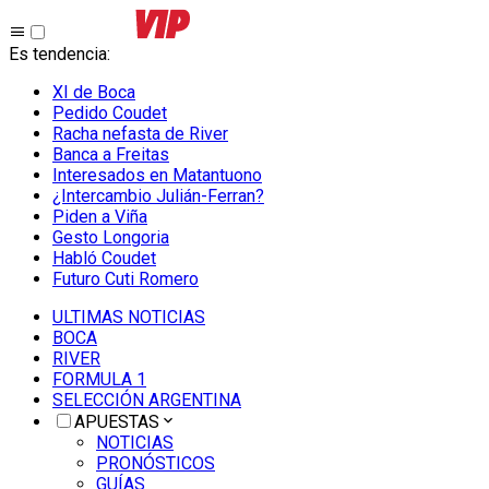
Es tendencia
:
XI de Boca
Pedido Coudet
Racha nefasta de River
Banca a Freitas
Interesados en Matantuono
¿Intercambio Julián-Ferran?
Piden a Viña
Gesto Longoria
Habló Coudet
Futuro Cuti Romero
ULTIMAS NOTICIAS
BOCA
RIVER
FORMULA 1
SELECCIÓN ARGENTINA
APUESTAS
NOTICIAS
PRONÓSTICOS
GUÍAS