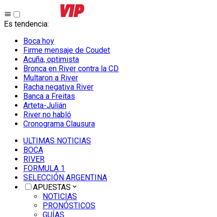
Es tendencia
:
Boca hoy
Firme mensaje de Coudet
Acuña, optimista
Bronca en River contra la CD
Multaron a River
Racha negativa River
Banca a Freitas
Arteta-Julián
River no habló
Cronograma Clausura
ULTIMAS NOTICIAS
BOCA
RIVER
FORMULA 1
SELECCIÓN ARGENTINA
APUESTAS
NOTICIAS
PRONÓSTICOS
GUÍAS