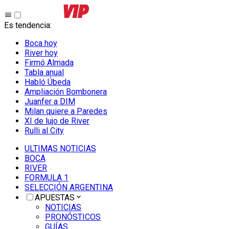
Es tendencia
:
Boca hoy
River hoy
Firmó Almada
Tabla anual
Habló Úbeda
Ampliación Bombonera
Juanfer a DIM
Milan quiere a Paredes
XI de lujo de River
Rulli al City
ULTIMAS NOTICIAS
BOCA
RIVER
FORMULA 1
SELECCIÓN ARGENTINA
APUESTAS
NOTICIAS
PRONÓSTICOS
GUÍAS