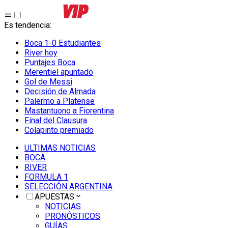
Es tendencia
:
Boca 1-0 Estudiantes
River hoy
Puntajes Boca
Merentiel apuntado
Gol de Messi
Decisión de Almada
Palermo a Platense
Mastantuono a Fiorentina
Final del Clausura
Colapinto premiado
ULTIMAS NOTICIAS
BOCA
RIVER
FORMULA 1
SELECCIÓN ARGENTINA
APUESTAS
NOTICIAS
PRONÓSTICOS
GUÍAS