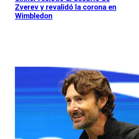
Zverev y revalidó la corona en
Wimbledon