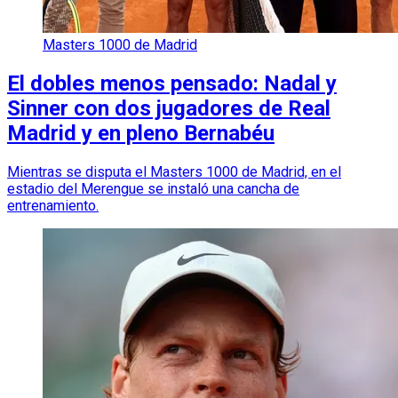
Masters 1000 de Madrid
El dobles menos pensado: Nadal y
Sinner con dos jugadores de Real
Madrid y en pleno Bernabéu
Mientras se disputa el Masters 1000 de Madrid, en el
estadio del Merengue se instaló una cancha de
entrenamiento.