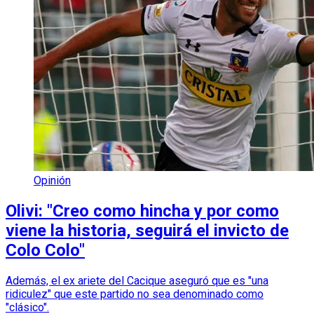
Opinión
Olivi: "Creo como hincha y por como
viene la historia, seguirá el invicto de
Colo Colo"
Además, el ex ariete del Cacique aseguró que es "una
ridiculez" que este partido no sea denominado como
"clásico".