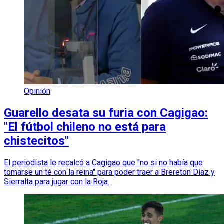
Opinión
Guarello desata su furia con Cagigao:
"El fútbol chileno no está para
chistecitos"
El periodista le recalcó a Cagigao que "no si no había que
tomarse un té con la reina" para poder traer a Brereton Díaz y
Sierralta para jugar con la Roja.