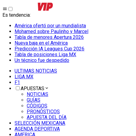
Es tendencia
:
América ofertó por un mundialista
Mohamed sobre Paulinho y Marcel
Tabla de menores Apertura 2026
Nueva baja en el América
Predicción IA Leagues Cup 2026
Tabla de posiciones Liga MX
Un técnico fue despedido
ULTIMAS NOTICIAS
LIGA MX
F1
APUESTAS
NOTICIAS
GUÍAS
CÓDIGOS
PRONÓSTICOS
APUESTA DEL DÍA
SELECCIÓN MEXICANA
AGENDA DEPORTIVA
AMERICA