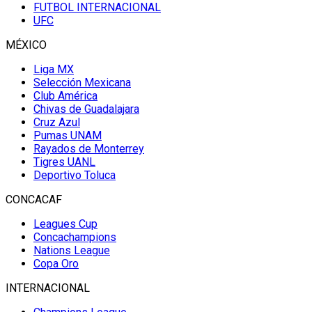
FUTBOL INTERNACIONAL
UFC
MÉXICO
Liga MX
Selección Mexicana
Club América
Chivas de Guadalajara
Cruz Azul
Pumas UNAM
Rayados de Monterrey
Tigres UANL
Deportivo Toluca
CONCACAF
Leagues Cup
Concachampions
Nations League
Copa Oro
INTERNACIONAL