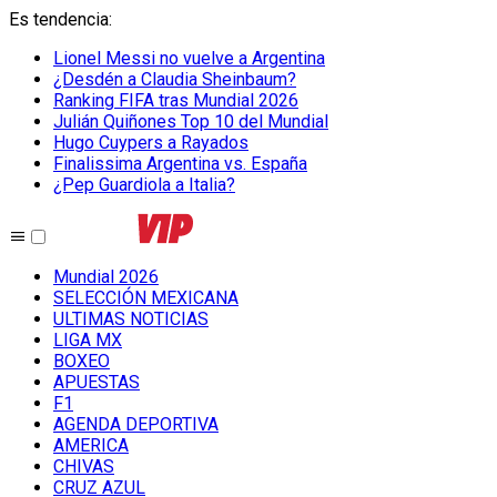
Es tendencia
:
Lionel Messi no vuelve a Argentina
¿Desdén a Claudia Sheinbaum?
Ranking FIFA tras Mundial 2026
Julián Quiñones Top 10 del Mundial
Hugo Cuypers a Rayados
Finalissima Argentina vs. España
¿Pep Guardiola a Italia?
Mundial 2026
SELECCIÓN MEXICANA
ULTIMAS NOTICIAS
LIGA MX
BOXEO
APUESTAS
F1
AGENDA DEPORTIVA
AMERICA
CHIVAS
CRUZ AZUL