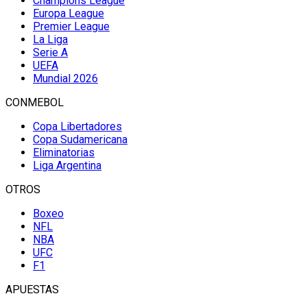
Champions League
Europa League
Premier League
La Liga
Serie A
UEFA
Mundial 2026
CONMEBOL
Copa Libertadores
Copa Sudamericana
Eliminatorias
Liga Argentina
OTROS
Boxeo
NFL
NBA
UFC
F1
APUESTAS