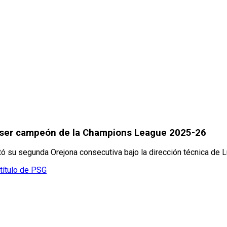
y ser campeón de la Champions League 2025-26
tó su segunda Orejona consecutiva bajo la dirección técnica de L
título de PSG