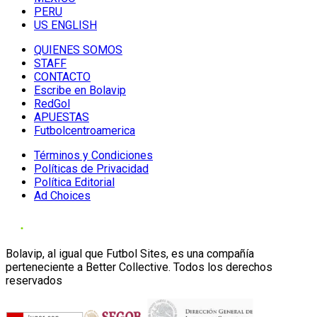
PERU
US ENGLISH
QUIENES SOMOS
STAFF
CONTACTO
Escribe en Bolavip
RedGol
APUESTAS
Futbolcentroamerica
Términos y Condiciones
Políticas de Privacidad
Política Editorial
Ad Choices
Bolavip, al igual que Futbol Sites, es una compañía
perteneciente a Better Collective. Todos los derechos
reservados