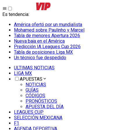
Es tendencia
:
América ofertó por un mundialista
Mohamed sobre Paulinho y Marcel
Tabla de menores Apertura 2026
Nueva baja en el América
Predicción IA Leagues Cup 2026
Tabla de posiciones Liga MX
Un técnico fue despedido
ULTIMAS NOTICIAS
LIGA MX
APUESTAS
NOTICIAS
GUÍAS
CÓDIGOS
PRONÓSTICOS
APUESTA DEL DÍA
LEAGUES CUP
SELECCIÓN MEXICANA
F1
AGENDA DEPORTIVA