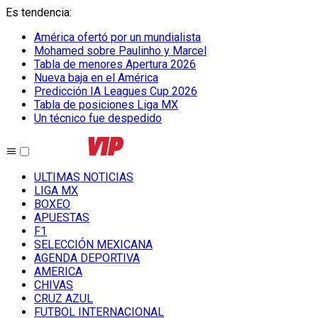
Es tendencia
:
América ofertó por un mundialista
Mohamed sobre Paulinho y Marcel
Tabla de menores Apertura 2026
Nueva baja en el América
Predicción IA Leagues Cup 2026
Tabla de posiciones Liga MX
Un técnico fue despedido
ULTIMAS NOTICIAS
LIGA MX
BOXEO
APUESTAS
F1
SELECCIÓN MEXICANA
AGENDA DEPORTIVA
AMERICA
CHIVAS
CRUZ AZUL
FUTBOL INTERNACIONAL