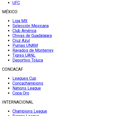
UFC
MÉXICO
Liga MX
Selección Mexicana
Club América
Chivas de Guadalajara
Cruz Azul
Pumas UNAM
Rayados de Monterrey
Tigres UANL
Deportivo Toluca
CONCACAF
Leagues Cup
Concachampions
Nations League
Copa Oro
INTERNACIONAL
Champions League