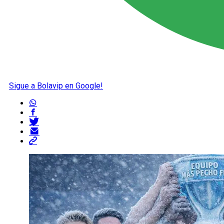
Sigue a Bolavip en Google!