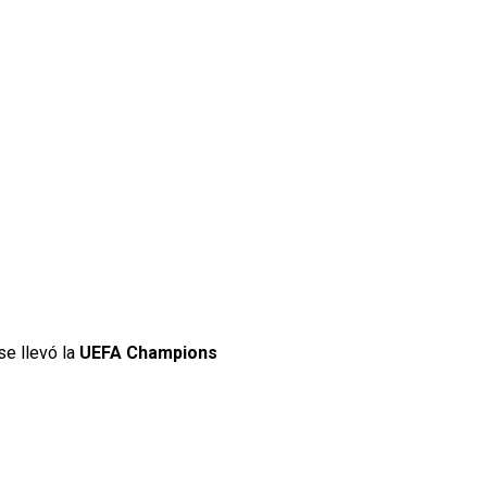
se llevó la
UEFA Champions