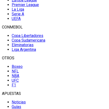
Europa League
Premier League
La Liga
Serie A
UEFA
CONMEBOL
Copa Libertadores
Copa Sudamericana
Eliminatorias
Liga Argentina
OTROS
Boxeo
NFL
NBA
UFC
F1
APUESTAS
Noticias
Guías