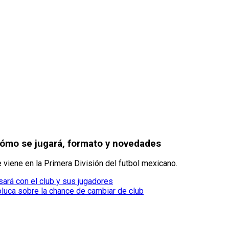
cómo se jugará, formato y novedades
 viene en la Primera División del futbol mexicano.
sará con el club y sus jugadores
luca sobre la chance de cambiar de club