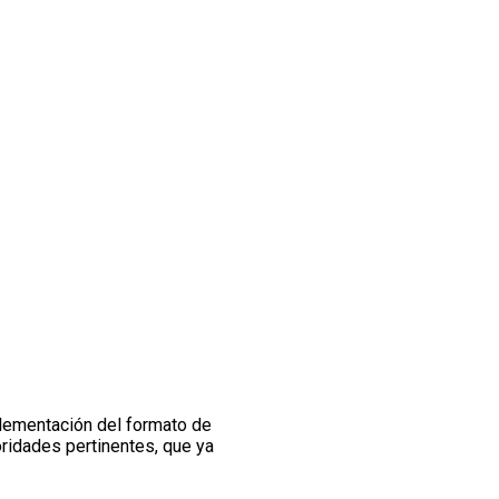
plementación del formato de
ridades pertinentes, que ya