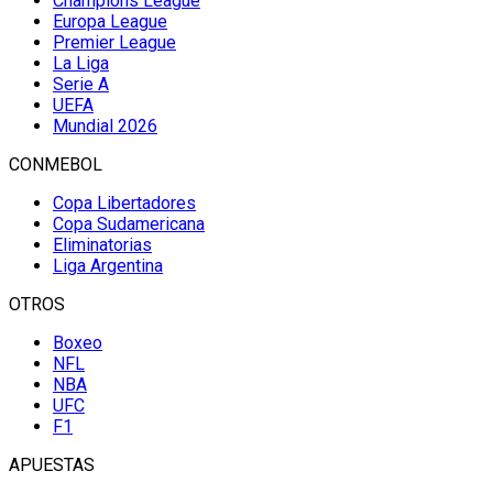
Champions League
Europa League
Premier League
La Liga
Serie A
UEFA
Mundial 2026
CONMEBOL
Copa Libertadores
Copa Sudamericana
Eliminatorias
Liga Argentina
OTROS
Boxeo
NFL
NBA
UFC
F1
APUESTAS