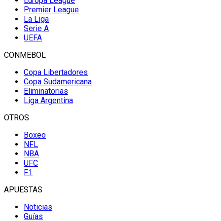
Europa League
Premier League
La Liga
Serie A
UEFA
CONMEBOL
Copa Libertadores
Copa Sudamericana
Eliminatorias
Liga Argentina
OTROS
Boxeo
NFL
NBA
UFC
F1
APUESTAS
Noticias
Guías