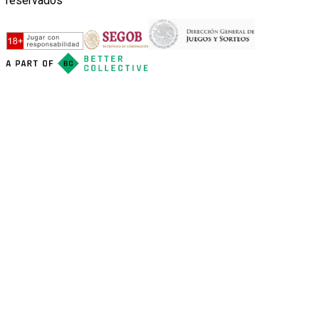
reservados