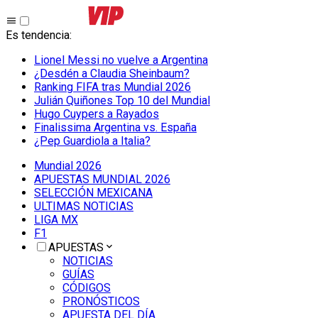
Es tendencia
:
Lionel Messi no vuelve a Argentina
¿Desdén a Claudia Sheinbaum?
Ranking FIFA tras Mundial 2026
Julián Quiñones Top 10 del Mundial
Hugo Cuypers a Rayados
Finalissima Argentina vs. España
¿Pep Guardiola a Italia?
Mundial 2026
APUESTAS MUNDIAL 2026
SELECCIÓN MEXICANA
ULTIMAS NOTICIAS
LIGA MX
F1
APUESTAS
NOTICIAS
GUÍAS
CÓDIGOS
PRONÓSTICOS
APUESTA DEL DÍA