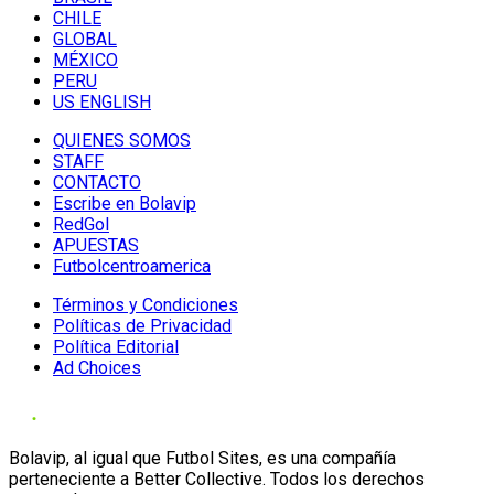
CHILE
GLOBAL
MÉXICO
PERU
US ENGLISH
QUIENES SOMOS
STAFF
CONTACTO
Escribe en Bolavip
RedGol
APUESTAS
Futbolcentroamerica
Términos y Condiciones
Políticas de Privacidad
Política Editorial
Ad Choices
Bolavip, al igual que Futbol Sites, es una compañía
perteneciente a Better Collective. Todos los derechos