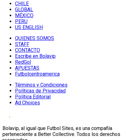
CHILE
GLOBAL
MÉXICO
PERU
US ENGLISH
QUIENES SOMOS
STAFF
CONTACTO
Escribe en Bolavip
RedGol
APUESTAS
Futbolcentroamerica
Términos y Condiciones
Políticas de Privacidad
Política Editorial
Ad Choices
Bolavip, al igual que Futbol Sites, es una compañía
perteneciente a Better Collective. Todos los derechos