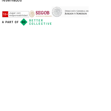
reservados