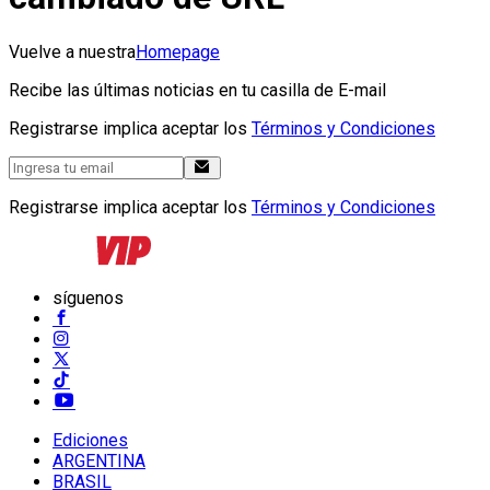
Vuelve a nuestra
Homepage
Recibe las últimas noticias en tu casilla de E-mail
Registrarse implica aceptar los
Términos y Condiciones
Registrarse implica aceptar los
Términos y Condiciones
síguenos
Ediciones
ARGENTINA
BRASIL